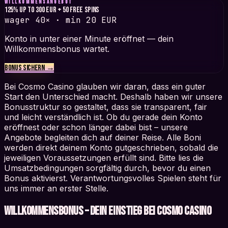
WILLKOMMENSANGEBOT
125% up to 300 EUR + 50 free spins
wager 40× · min 20 EUR
Konto in unter einer Minute eröffnet — dein
Willkommensbonus wartet.
Bonus sichern
→
Bei Cosmo Casino glauben wir daran, dass ein guter
Start den Unterschied macht. Deshalb haben wir unsere
Bonusstruktur so gestaltet, dass sie transparent, fair
und leicht verständlich ist. Ob du gerade dein Konto
eröffnest oder schon länger dabei bist – unsere
Angebote begleiten dich auf deiner Reise. Alle Boni
werden direkt deinem Konto gutgeschrieben, sobald die
jeweiligen Voraussetzungen erfüllt sind. Bitte lies die
Umsatzbedingungen sorgfältig durch, bevor du einen
Bonus aktivierst. Verantwortungsvolles Spielen steht für
uns immer an erster Stelle.
Willkommensbonus – Dein Einstieg bei Cosmo Casino