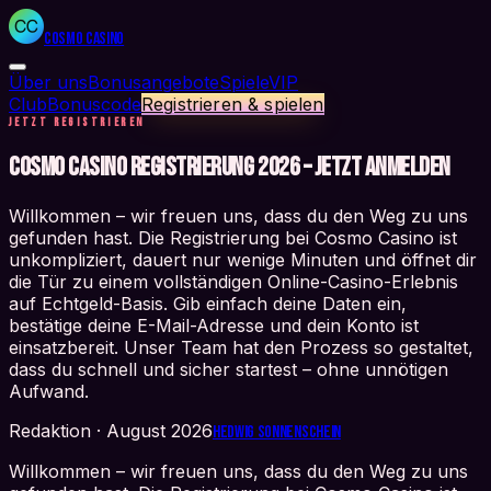
Cosmo Casino
Über uns
Bonusangebote
Spiele
VIP
Club
Bonuscode
Registrieren & spielen
JETZT REGISTRIEREN
Cosmo Casino Registrierung 2026 – Jetzt anmelden
Willkommen – wir freuen uns, dass du den Weg zu uns
gefunden hast. Die Registrierung bei Cosmo Casino ist
unkompliziert, dauert nur wenige Minuten und öffnet dir
die Tür zu einem vollständigen Online-Casino-Erlebnis
auf Echtgeld-Basis. Gib einfach deine Daten ein,
bestätige deine E-Mail-Adresse und dein Konto ist
einsatzbereit. Unser Team hat den Prozess so gestaltet,
dass du schnell und sicher startest – ohne unnötigen
Aufwand.
Redaktion
·
August 2026
Hedwig Sonnenschein
Willkommen – wir freuen uns, dass du den Weg zu uns